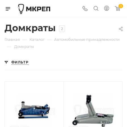
0
Домкраты
2
—
—
Главная
Каталог
Автомобильные принадлежности
—
Домкраты
ФИЛЬТР