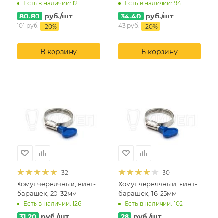
Есть в наличии: 12
Есть в наличии: 94
80.80
руб.
/шт
34.40
руб.
/шт
101
руб.
43
руб.
-
20
%
-
20
%
В корзину
В корзину
32
30
Хомут червячный, винт-
Хомут червячный, винт-
барашек, 20-32мм
барашек, 16-25мм
Есть в наличии: 126
Есть в наличии: 102
31.20
руб.
/шт
28
руб.
/шт