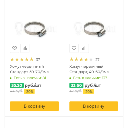
37
27
Хомут червячный
Хомут червячный
Стандарт, 50-70/9мм
Стандарт, 40-60/9мм
Есть в наличии: 81
Есть в наличии: 137
35.20
руб.
/шт
33.60
руб.
/шт
44
руб.
42
руб.
-
20
%
-
20
%
В корзину
В корзину