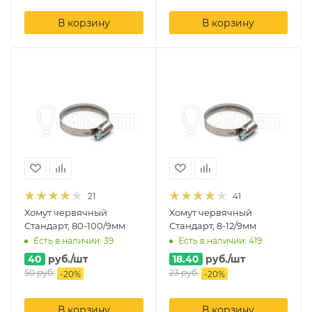
В корзину
В корзину
21
41
Хомут червячный
Хомут червячный
Стандарт, 80-100/9мм
Стандарт, 8-12/9мм
Есть в наличии: 39
Есть в наличии: 419
40
руб.
/шт
18.40
руб.
/шт
50
руб.
23
руб.
-
20
%
-
20
%
В корзину
В корзину