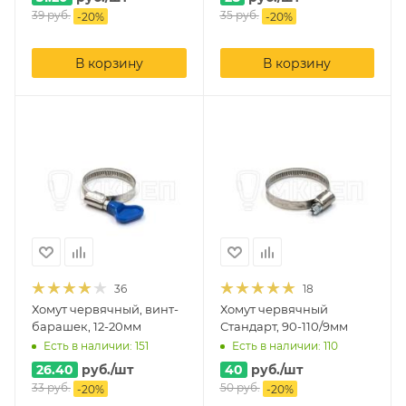
39
руб.
35
руб.
-
20
%
-
20
%
В корзину
В корзину
36
18
Хомут червячный, винт-
Хомут червячный
барашек, 12-20мм
Стандарт, 90-110/9мм
Есть в наличии: 151
Есть в наличии: 110
26.40
руб.
/шт
40
руб.
/шт
33
руб.
50
руб.
-
20
%
-
20
%