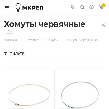
0
Хомуты червячные
34
—
—
—
Главная
Каталог
Хомуты
Хомуты червячные
ФИЛЬТР