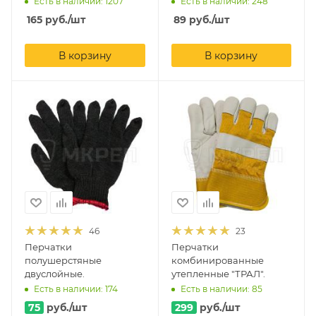
Есть в наличии: 1207
Есть в наличии: 248
165
руб.
/шт
89
руб.
/шт
В корзину
В корзину
46
23
Перчатки
Перчатки
полушерстяные
комбинированные
двуслойные.
утепленные "ТРАЛ".
Есть в наличии: 174
Есть в наличии: 85
75
руб.
/шт
299
руб.
/шт