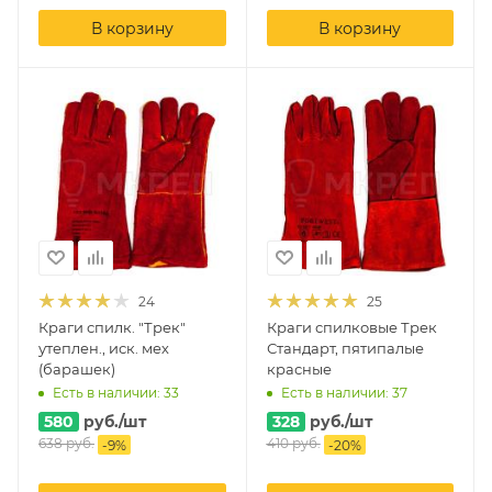
В корзину
В корзину
24
25
Краги спилк. "Трек"
Краги спилковые Трек
утеплен., иск. мех
Стандарт, пятипалые
(барашек)
красные
Есть в наличии: 33
Есть в наличии: 37
580
руб.
/шт
328
руб.
/шт
638
руб.
410
руб.
-
9
%
-
20
%