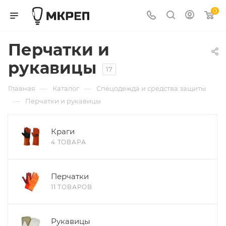
0
Перчатки и
рукавицы
17
—
—
Главная
Каталог
Спецодежда и средства защиты
—
Перчатки и рукавицы
Краги
4 ТОВАРА
Перчатки
11 ТОВАРОВ
Рукавицы