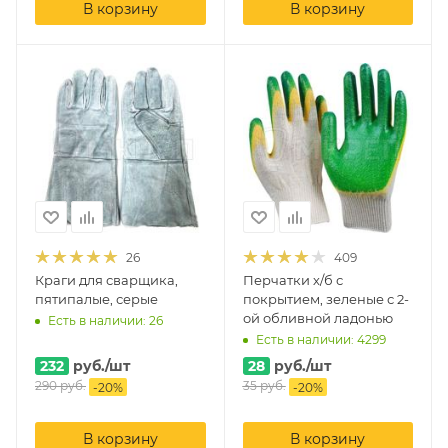
В корзину
В корзину
26
409
Краги для сварщика,
Перчатки х/б с
пятипалые, серые
покрытием, зеленые с 2-
ой обливной ладонью
Есть в наличии: 26
Есть в наличии: 4299
232
руб.
/шт
28
руб.
/шт
290
руб.
35
руб.
-
20
%
-
20
%
В корзину
В корзину