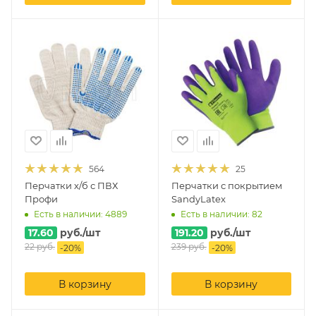
564
25
Перчатки х/б с ПВХ
Перчатки с покрытием
Профи
SandyLatex
Есть в наличии: 4889
Есть в наличии: 82
17.60
руб.
/шт
191.20
руб.
/шт
22
руб.
239
руб.
-
20
%
-
20
%
В корзину
В корзину