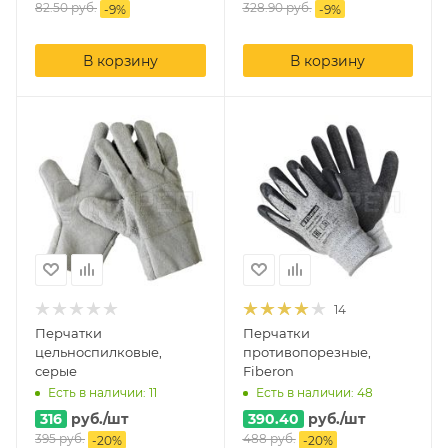
82.50
руб.
328.90
руб.
-
9
%
-
9
%
В корзину
В корзину
14
Перчатки
Перчатки
цельноспилковые,
противопорезные,
серые
Fiberon
Есть в наличии: 11
Есть в наличии: 48
316
руб.
/шт
390.40
руб.
/шт
395
руб.
488
руб.
-
20
%
-
20
%