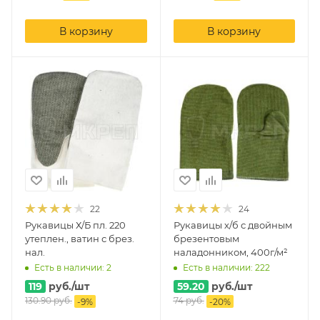
В корзину
В корзину
22
24
Рукавицы Х/Б пл. 220
Рукавицы х/б с двойным
утеплен., ватин с брез.
брезентовым
нал.
наладонником, 400г/м²
Есть в наличии: 2
Есть в наличии: 222
119
руб.
/шт
59.20
руб.
/шт
130.90
руб.
74
руб.
-
9
%
-
20
%