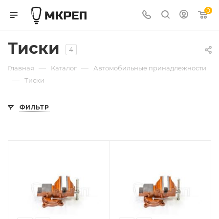
0
Тиски
4
—
—
Главная
Каталог
Автомобильные принадлежности
—
Тиски
ФИЛЬТР