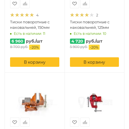
4
2
Тиски поворотные с
Тиски поворотные с
наковальней, 150мм
наковальней, 125мм
Есть в наличии: 11
Есть в наличии: 10
6 960
руб.
/шт
4 720
руб.
/шт
8 700
руб.
5 900
руб.
-
20
%
-
20
%
В корзину
В корзину