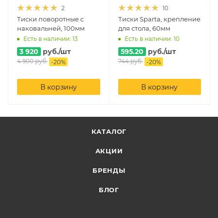
2
10
Тиски поворотные с
Тиски Sparta, крепление
наковальней, 100мм
для стола, 60мм
Есть в наличии: 13
Есть в наличии: 10
3 920
руб.
/шт
595.20
руб.
/шт
4 900
руб.
744
руб.
-
20
%
-
20
%
В корзину
В корзину
КАТАЛОГ
АКЦИИ
БРЕНДЫ
БЛОГ