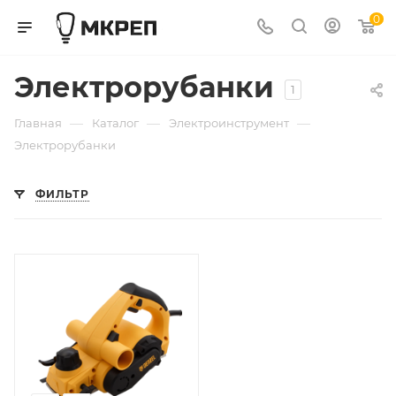
0
Электрорубанки
1
—
—
—
Главная
Каталог
Электроинструмент
Электрорубанки
ФИЛЬТР