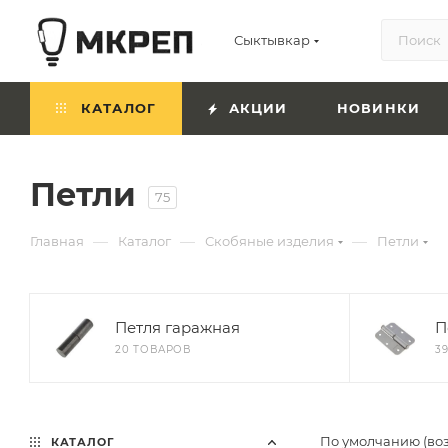
Сыктывкар
КАТАЛОГ
АКЦИИ
НОВИНКИ
Петли
75
—
—
—
Главная
Каталог
Скобяные изделия
Петли
Петля гаражная
П
20 ТОВАРОВ
3
По умолчанию (во
КАТАЛОГ