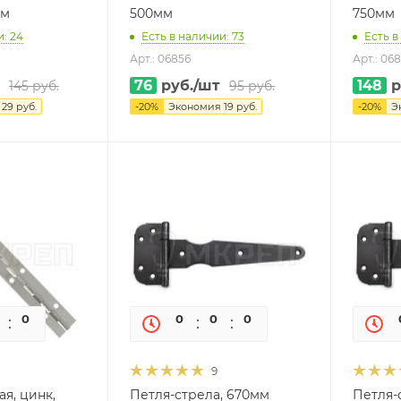
мм
500мм
750мм
и: 24
Есть в наличии: 73
Есть в
Арт.: 06856
Арт.: 06
76
руб.
/шт
148
р
145
руб.
95
руб.
я
29
руб.
-
20
%
Экономия
19
руб.
-
20
%
Э
0
0
0
0
0
0
9
я, цинк,
Петля-стрела, 670мм
Петля-