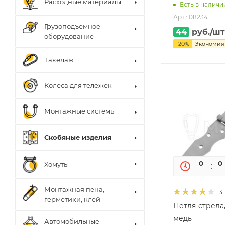
Расходные материалы
Есть в наличи
Арт.: 08234
Грузоподъемное
44
руб.
/шт
оборудование
-
20
%
Экономи
Такелаж
Колеса для тележек
Монтажные системы
Скобяные изделия
0
0
Хомуты
Монтажная пена,
3
герметики, клей
Петля-стрела,
медь
Автомобильные