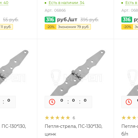
и: 40
Есть в наличии: 34
Есть в
Арт.: 06866
Арт.: 06
316
руб.
/шт
316
р
55
руб.
395
руб.
я
11
руб.
-
20
%
Экономия
79
руб.
-
20
%
Э
0
0
0
0
0
0
6
 ПС-130*130,
Петля-стрела, ПС-130*130,
Петля-с
цинк
б/п