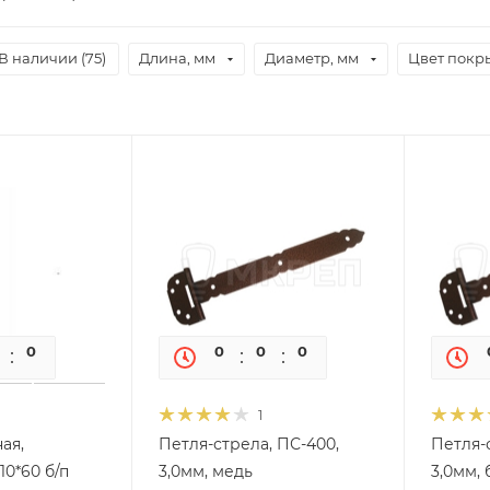
В наличии (
75
)
Длина, мм
Диаметр, мм
Цвет покр
0
0
0
0
0
0
1
ая,
Петля-стрела, ПС-400,
Петля-
10*60 б/п
3,0мм, медь
3,0мм, 