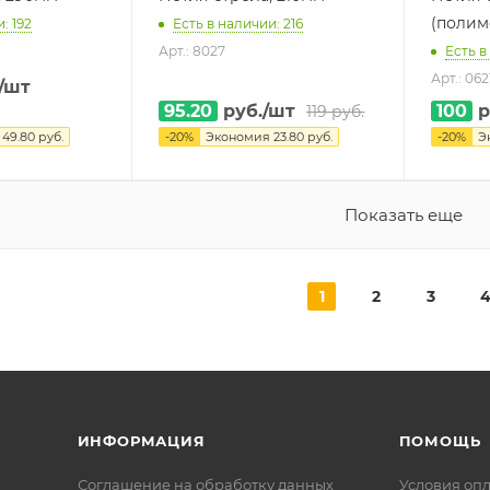
(полим
: 192
Есть в наличии: 216
Арт.: 8027
Есть в
Арт.: 062
/шт
95.20
руб.
/шт
100
р
119
руб.
я
49.80
руб.
-
20
%
Экономия
23.80
руб.
-
20
%
Э
Показать еще
1
2
3
ИНФОРМАЦИЯ
ПОМОЩЬ
Соглашение на обработку данных
Условия оп