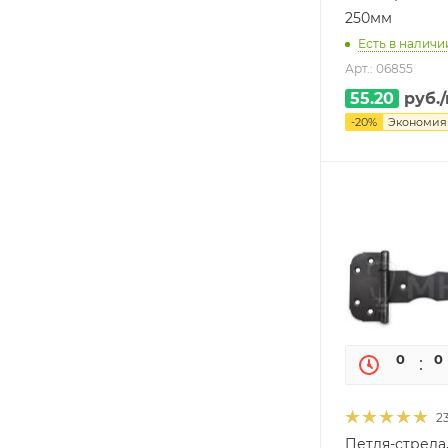
250мм
Есть в наличии
Арт.: 06855
55.20
руб.
-
20
%
Экономи
0
0
2
Петля-стрела