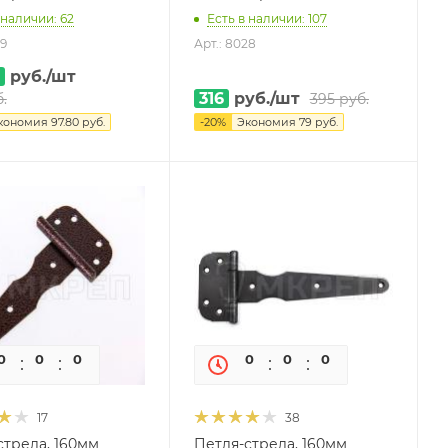
 наличии: 62
Есть в наличии: 107
29
Арт.: 8028
руб.
/шт
316
руб.
/шт
.
395
руб.
кономия
97.80
руб.
-
20
%
Экономия
79
руб.
0
0
0
0
0
0
0
0
17
38
стрела, 160мм
Петля-стрела, 160мм