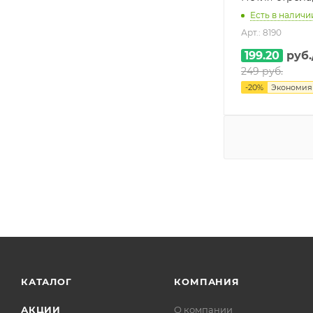
Есть в наличии
Арт.: 8190
199.20
руб.
249
руб.
-
20
%
Экономи
КАТАЛОГ
КОМПАНИЯ
АКЦИИ
О компании