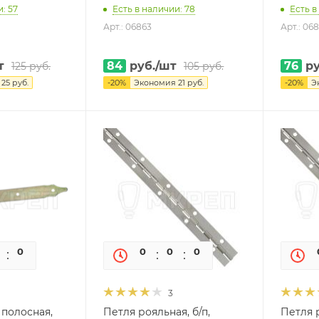
: 57
Есть в наличии: 78
Есть в
Арт.: 06863
Арт.: 068
т
84
руб.
/шт
76
ру
125
руб.
105
руб.
я
25
руб.
-
20
%
Экономия
21
руб.
-
20
%
Э
0
0
0
0
0
0
3
 полосная,
Петля рояльная, б/п,
Петля 