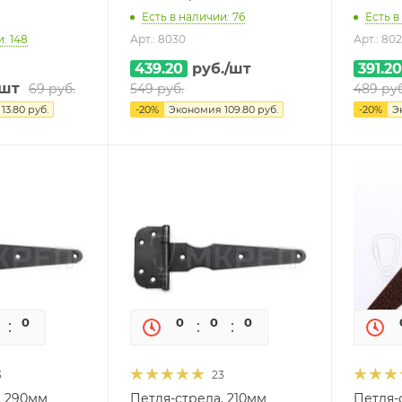
Есть в наличии: 76
Есть в
: 148
Арт.: 8030
Арт.: 80
439.20
руб.
/шт
391.20
/шт
69
руб.
549
руб.
489
руб
я
13.80
руб.
-
20
%
Экономия
109.80
руб.
-
20
%
Э
0
0
0
0
0
0
3
23
, 290мм
Петля-стрела, 210мм
Петля-