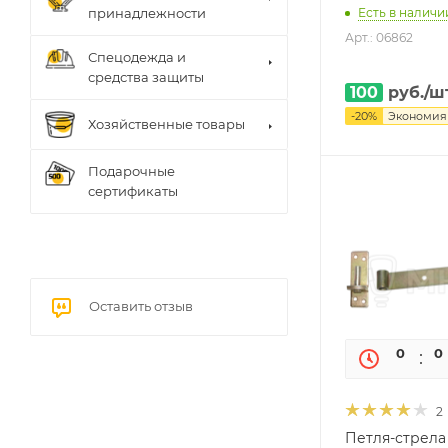
Есть в наличии
принадлежности
Арт.: 06862
Спецодежда и
средства защиты
100
руб.
/ш
-
20
%
Экономи
Хозяйственные товары
Подарочные
сертификаты
Оставить отзыв
0
0
2
Петля-стрела