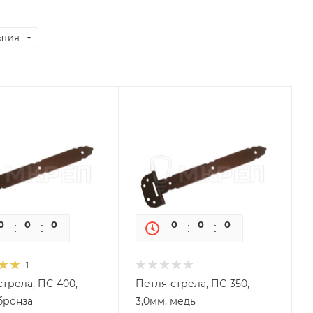
ытия
0
0
0
0
0
0
0
0
1
стрела, ПС-400,
Петля-стрела, ПС-350,
бронза
3,0мм, медь