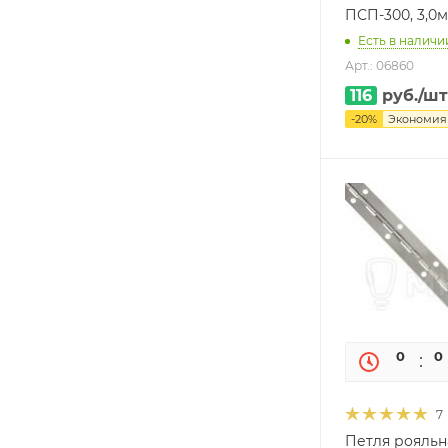
ПСП-300, 3,0
Есть в наличи
Арт.: 06860
116
руб.
/шт
-
20
%
Экономи
0
0
7
Петля рояльна