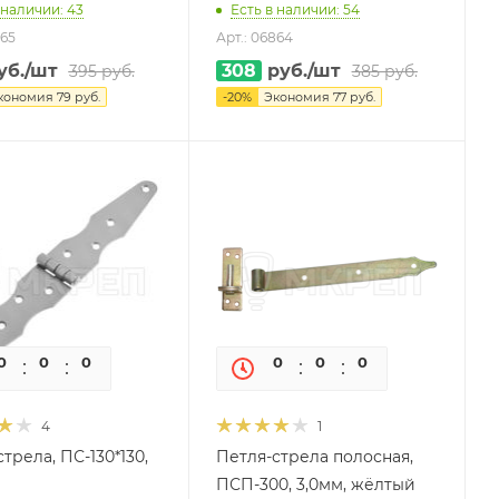
 наличии: 43
Есть в наличии: 54
865
Арт.: 06864
уб.
/шт
308
руб.
/шт
395
руб.
385
руб.
кономия
79
руб.
-
20
%
Экономия
77
руб.
0
0
0
0
0
0
0
0
4
1
трела, ПС-130*130,
Петля-стрела полосная,
ПСП-300, 3,0мм, жёлтый