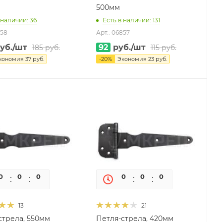
500мм
 наличии: 36
Есть в наличии: 131
858
Арт.: 06857
уб.
/шт
92
руб.
/шт
185
руб.
115
руб.
кономия
37
руб.
-
20
%
Экономия
23
руб.
0
0
0
0
0
0
0
0
13
21
стрела, 550мм
Петля-стрела, 420мм