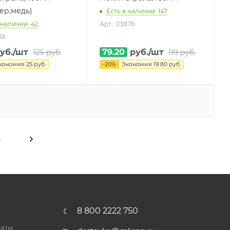
ер,медь)
Есть в наличии: 147
 наличии: 42
Арт.: 03876
18
уб.
/шт
79.20
руб.
/шт
125
руб.
99
руб.
кономия
25
руб.
-
20
%
Экономия
19.80
руб.
4
8 800 2222 750
латы