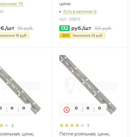
цинк
 наличии: 79
61
Есть в наличии: 6
Арт.: 06859
б.
/шт
132
руб.
/шт
95
руб.
165
руб.
кономия
19
руб.
-
20
%
Экономия
33
руб.
0
0
0
0
0
0
0
0
3
7
рояльная, цинк,
Петля рояльная, цинк,