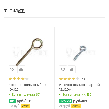
ФИЛЬТР
1
28
Крючок - кольцо, м/рез,
Крючок-кольцо сварной,
10х120
12х120мм
Есть в наличии: 97
Есть в наличии: 135
116
руб.
/шт
175.20
руб.
/шт
145
руб.
219
руб.
-
20
%
-
20
%