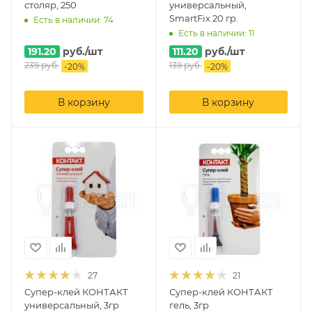
столяр, 250
универсальный,
SmartFix 20 гр.
Есть в наличии: 74
Есть в наличии: 11
191.20
руб.
/шт
111.20
руб.
/шт
239
руб.
139
руб.
-
20
%
-
20
%
В корзину
В корзину
27
21
Супер-клей КОНТАКТ
Супер-клей КОНТАКТ
универсальный, 3гр
гель, 3гр