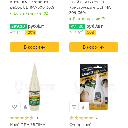
Клей для всех видов
Клей для тяжелых
работ, ULTIMA 306, 360г.
конструкций, ULTIMA
309, 360г.
Есть в наличии: 102
Есть в наличии: 74
399.20
руб.
/шт
471.20
руб.
/шт
499
руб.
589
руб.
-
20
%
-
20
%
В корзину
В корзину
18
28
Клей ПВА, ULTIMA
Супер клей