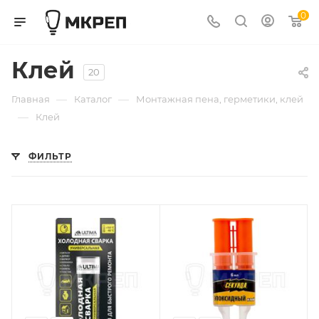
0
Клей
20
—
—
Главная
Каталог
Монтажная пена, герметики, клей
—
Клей
ФИЛЬТР