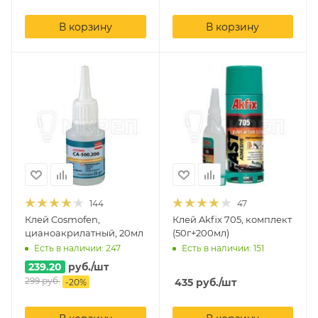
В корзину
В корзину
144
47
Клей Cosmofen,
Клей Akfix 705, комплект
цианоакрилатный, 20мл
(50г+200мл)
Есть в наличии: 247
Есть в наличии: 151
239.20
руб.
/шт
299
руб.
435
руб.
/шт
-
20
%