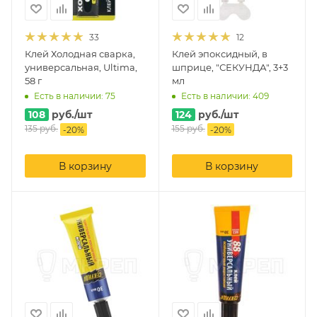
33
12
Клей Холодная сварка,
Клей эпоксидный, в
универсальная, Ultima,
шприце, "СЕКУНДА", 3+3
58 г
мл
Есть в наличии: 75
Есть в наличии: 409
108
руб.
/шт
124
руб.
/шт
135
руб.
155
руб.
-
20
%
-
20
%
В корзину
В корзину