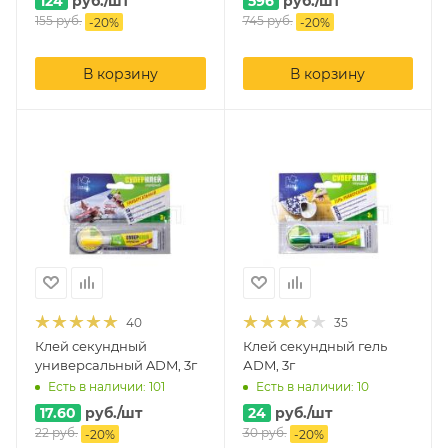
124
руб.
/шт
596
руб.
/шт
155
руб.
745
руб.
-
20
%
-
20
%
В корзину
В корзину
40
35
Клей секундный
Клей секундный гель
универсальный ADM, 3г
АDM, 3г
Есть в наличии: 101
Есть в наличии: 10
17.60
руб.
/шт
24
руб.
/шт
22
руб.
30
руб.
-
20
%
-
20
%