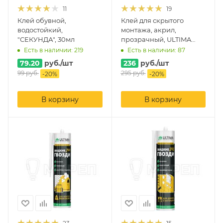
11
19
Клей обувной,
Клей для скрытого
водостойкий,
монтажа, акрил,
"СЕКУНДА", 30мл
прозрачный, ULTIMA
300, 250г.
Есть в наличии: 219
Есть в наличии: 87
79.20
руб.
/шт
236
руб.
/шт
99
руб.
295
руб.
-
20
%
-
20
%
В корзину
В корзину