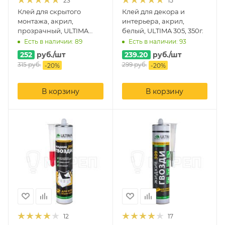
23
15
Клей для скрытого
Клей для декора и
монтажа, акрил,
интерьера, акрил,
прозрачный, ULTIMA
белый, ULTIMA 305, 350г.
300, 300г.
Есть в наличии: 89
Есть в наличии: 93
252
руб.
/шт
239.20
руб.
/шт
315
руб.
299
руб.
-
20
%
-
20
%
В корзину
В корзину
12
17