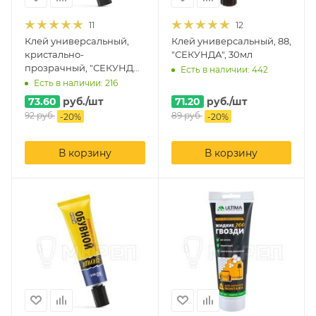
11
12
Клей универсальный,
Клей универсальный, 88,
кристально-
"СЕКУНДА", 30мл
прозрачный, "СЕКУНДА",
Есть в наличии: 442
30мл
Есть в наличии: 216
73.60
руб.
/шт
71.20
руб.
/шт
92
руб.
89
руб.
-
20
%
-
20
%
В корзину
В корзину