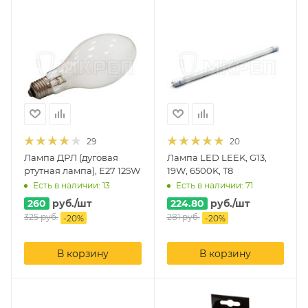
29
20
Лампа ДРЛ (дуговая
Лампа LED LEEK, G13,
ртутная лампа), Е27 125W
19W, 6500K, T8
Есть в наличии: 13
Есть в наличии: 71
260
руб.
/шт
224.80
руб.
/шт
325
руб.
281
руб.
-
20
%
-
20
%
В корзину
В корзину