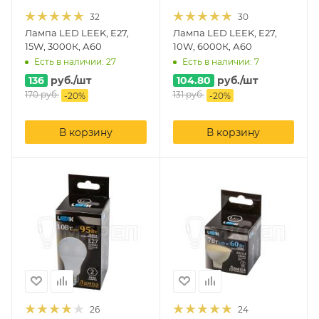
32
30
Лампа LED LEEK, E27,
Лампа LED LEEK, E27,
15W, 3000К, А60
10W, 6000К, А60
Есть в наличии: 27
Есть в наличии: 7
136
руб.
/шт
104.80
руб.
/шт
170
руб.
131
руб.
-
20
%
-
20
%
В корзину
В корзину
26
24