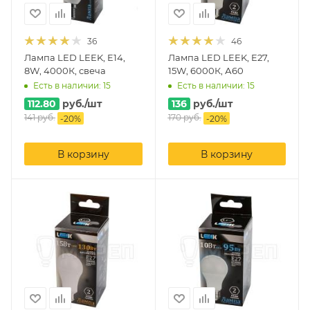
36
46
Лампа LED LEEK, E14,
Лампа LED LEEK, E27,
8W, 4000К, свеча
15W, 6000К, А60
Есть в наличии: 15
Есть в наличии: 15
112.80
руб.
/шт
136
руб.
/шт
141
руб.
170
руб.
-
20
%
-
20
%
В корзину
В корзину