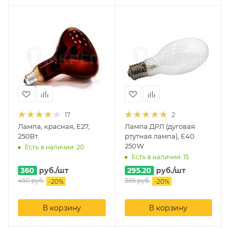
17
2
Лампа, красная, E27,
Лампа ДРЛ (дуговая
250Вт
ртутная лампа), Е40
250W
Есть в наличии: 20
Есть в наличии: 15
360
руб.
/шт
295.20
руб.
/шт
450
руб.
369
руб.
-
20
%
-
20
%
В корзину
В корзину