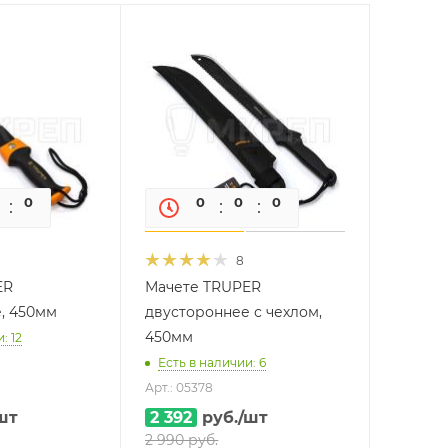
0
0
0
0
0
0
8
ER
Мачете TRUPER
, 450мм
двустороннее с чехлом,
450мм
: 12
Есть в наличии: 6
Арт.: 05378
шт
2 392
руб.
/шт
2 990
руб.