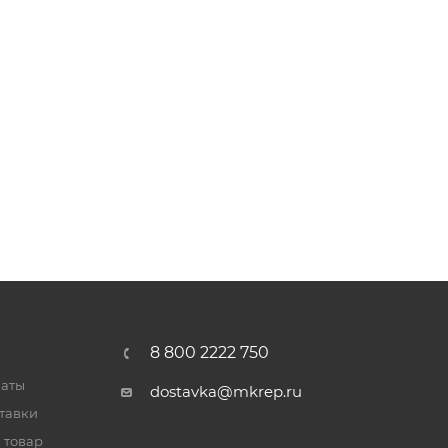
8 800 2222 750
латы
dostavka@mkrep.ru
тавки
 товар