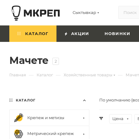
Сыктывкар
КАТАЛОГ
АКЦИИ
НОВИНКИ
Мачете
2
—
—
—
Главная
Каталог
Хозяйственные товары
Мачет
По умолчанию (во
КАТАЛОГ
Крепеж и метизы
Цена
Метрический крепеж