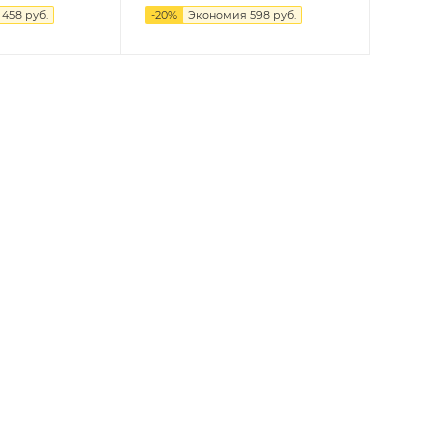
я
458
руб.
-
20
%
Экономия
598
руб.