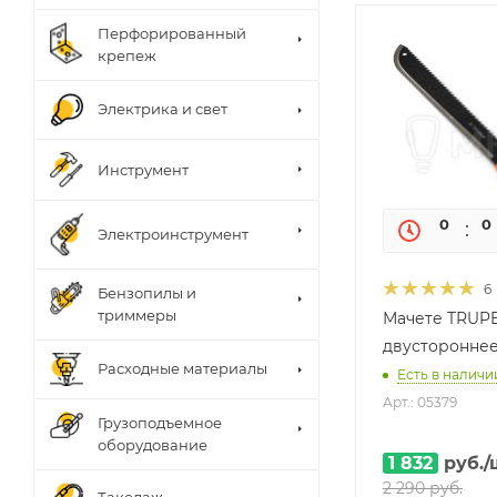
Перфорированный
крепеж
Электрика и свет
Инструмент
0
0
Электроинструмент
6
Бензопилы и
триммеры
Мачете TRUP
двустороннее
Расходные материалы
Есть в наличии
Арт.: 05379
Грузоподъемное
оборудование
1 832
руб.
/
2 290
руб.