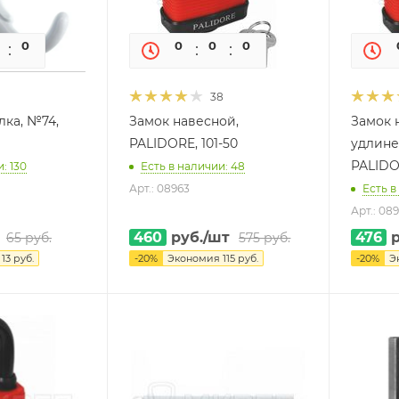
0
0
0
0
0
0
38
ка, №74,
Замок навесной,
Замок 
PALIDORE, 101-50
удлине
: 130
Есть в наличии: 48
Арт.: 08963
Есть в
Арт.: 08
460
руб.
/шт
476
р
65
руб.
575
руб.
я
13
руб.
-
20
%
Экономия
115
руб.
-
20
%
Э