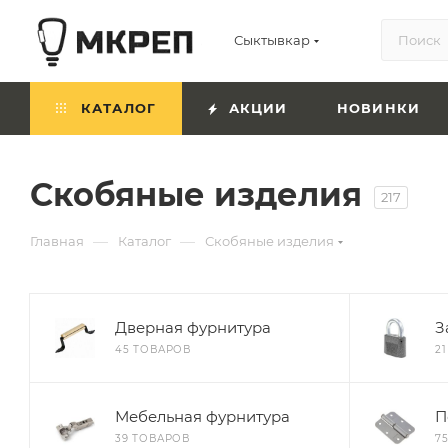
Сыктывкар
КАТАЛОГ
АКЦИИ
НОВИНКИ
Скобяные изделия
217
—
—
Главная
Каталог
Скобяные изделия
Дверная фурнитура
З
45 ТОВАРОВ
2
Мебельная фурнитура
П
39 ТОВАРОВ
7