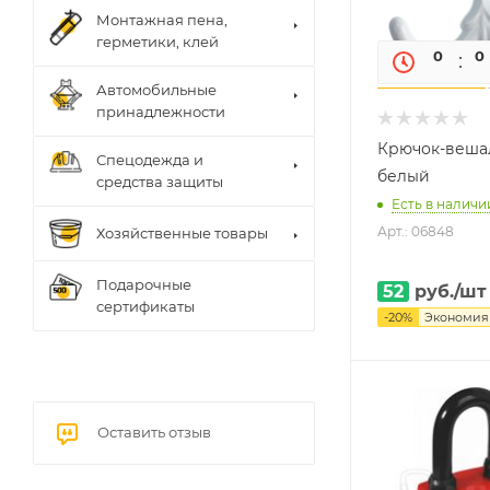
Монтажная пена,
герметики, клей
0
0
Автомобильные
принадлежности
Крючок-вешал
Спецодежда и
белый
средства защиты
Есть в наличии
Арт.: 06848
Хозяйственные товары
Подарочные
52
руб.
/шт
сертификаты
-
20
%
Экономи
Оставить отзыв