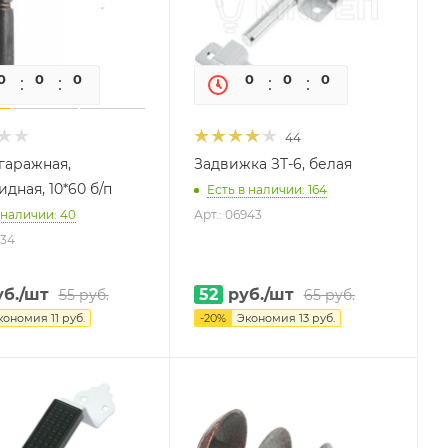
0
0
0
0
0
0
0
0
44
 гаражная,
Задвижка ЗТ-6, белая
дная, 10*60 б/п
Есть в наличии: 164
 наличии: 40
Арт.: 06943
234
б.
/шт
52
руб.
/шт
55
руб.
65
руб.
кономия
11
руб.
-
20
%
Экономия
13
руб.