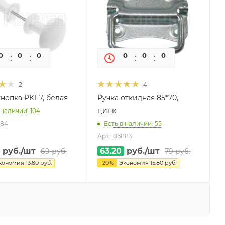
0
0
0
0
0
0
0
0
2
4
нопка РК1-7, белая
Ручка откидная 85*70,
цинк
 наличии: 104
884
Есть в наличии: 55
Арт.: 06883
руб.
/шт
63.20
руб.
/шт
69
руб.
79
руб.
кономия
13.80
руб.
-
20
%
Экономия
15.80
руб.