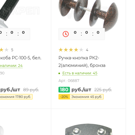
0
0
0
0
0
0
0
0
5
4
коба РС-100-5, бел.
Ручка-кнопка РК2-
2(алюминий), бронза
 наличии: 24
890
Есть в наличии: 45
Арт.: 06887
руб.
/шт
180
руб.
/шт
89
руб.
225
руб.
кономия
17.80
руб.
-
20
%
Экономия
45
руб.