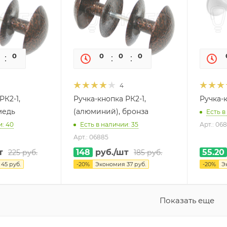
0
0
0
0
0
0
4
РК2-1,
Ручка-кнопка РК2-1,
Ручка-к
медь
(алюминий), бронза
Есть в
и: 40
Есть в наличии: 35
Арт.: 06
Арт.: 06885
т
148
руб.
/шт
55.20
225
руб.
185
руб.
я
45
руб.
-
20
%
Экономия
37
руб.
-
20
%
Э
Показать еще