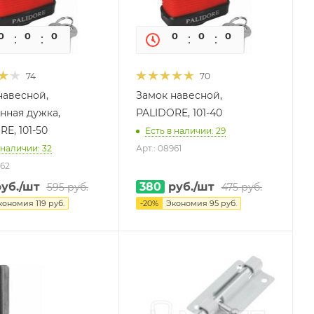
0
0
0
0
0
0
0
0
74
70
навесной,
Замок навесной,
нная дужка,
PALIDORE, 101-40
PALIDORE, 101-50
Есть в наличии: 29
 наличии: 32
Арт.: 08961
962
уб.
/шт
380
руб.
/шт
595
руб.
475
руб.
кономия
119
руб.
-
20
%
Экономия
95
руб.