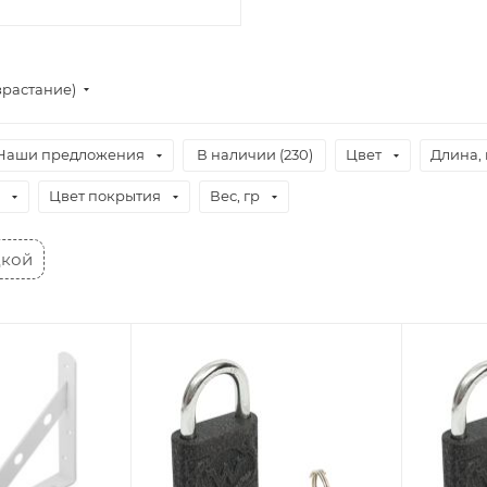
зрастание)
Наши предложения
В наличии (
230
)
Цвет
Длина,
Цвет покрытия
Вес, гр
дкой