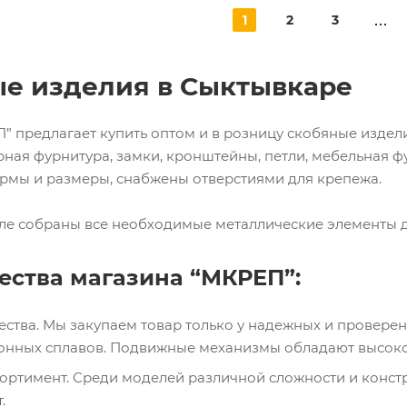
1
2
3
е изделия в Сыктывкаре
 предлагает купить оптом и в розницу скобяные издели
рная фурнитура, замки, кронштейны, петли, мебельная 
рмы и размеры, снабжены отверстиями для крепежа.
ле собраны все необходимые металлические элементы д
ства магазина “МКРЕП”:
ества. Мы закупаем товар только у надежных и провере
онных сплавов. Подвижные механизмы обладают высоко
ртимент. Среди моделей различной сложности и констр
т.