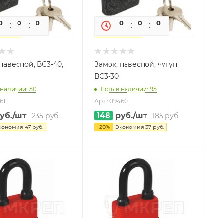
0
0
0
0
0
0
0
0
навесной, ВС3-40,
Замок, навесной, чугун
ВС3-30
 наличии: 50
Есть в наличии: 95
61
Арт.: 09460
уб.
/шт
148
руб.
/шт
235
руб.
185
руб.
кономия
47
руб.
-
20
%
Экономия
37
руб.