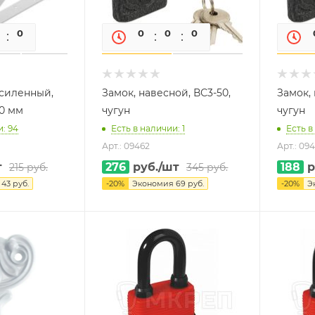
0
0
0
0
0
0
силенный,
Замок, навесной, ВС3-50,
Замок, 
50 мм
чугун
чугун
и: 94
Есть в наличии: 1
Есть в
Арт.: 09462
Арт.: 094
т
276
руб.
/шт
188
р
215
руб.
345
руб.
я
43
руб.
-
20
%
Экономия
69
руб.
-
20
%
Э