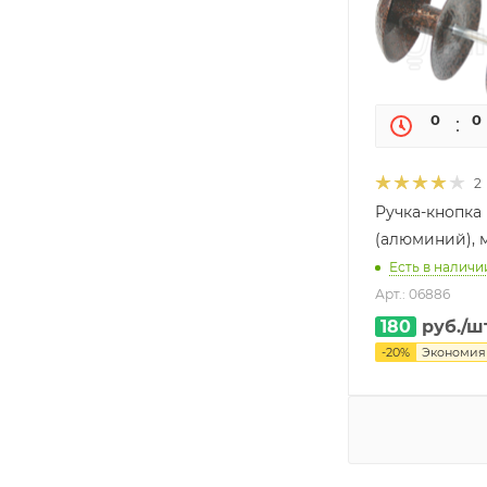
0
0
2
Ручка-кнопка 
(алюминий), 
Есть в наличи
Арт.: 06886
180
руб.
/ш
-
20
%
Экономи