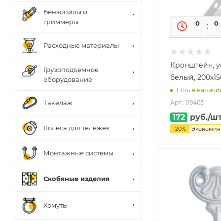
Бензопилы и
триммеры
0
0
Расходные материалы
Кронштейн, у
Грузоподъемное
белый, 200х1
оборудование
Есть в наличи
Такелаж
Арт.: 09463
172
руб.
/ш
Колеса для тележек
-
20
%
Экономи
Монтажные системы
Скобяные изделия
Хомуты