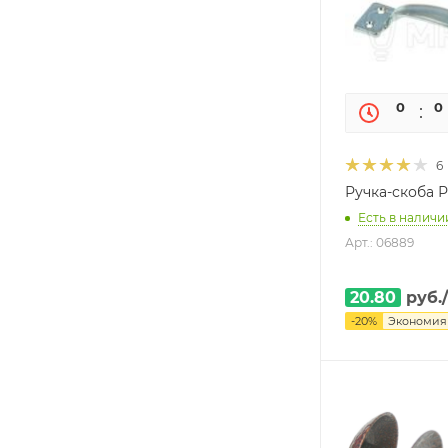
0
0
6
Ручка-скоба Р
Есть в наличии
Арт.: 06889
20.80
руб.
-
20
%
Экономи