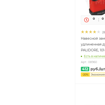
0
0
2
Навесной зам
удлиненная д
PALIDORE, 101
Есть в наличии
Арт.: 08960
412
руб.
/ш
-
20
%
Экономи