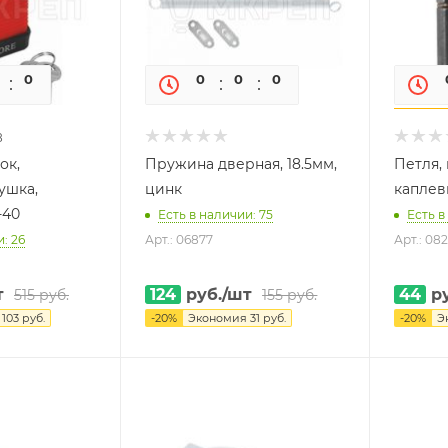
0
0
0
0
0
0
8
ок,
Пружина дверная, 18.5мм,
Петля,
ушка,
цинк
каплеви
-40
Есть в наличии: 75
Есть в
: 26
Арт.: 06877
Арт.: 08
т
124
руб.
/шт
44
ру
515
руб.
155
руб.
я
103
руб.
-
20
%
Экономия
31
руб.
-
20
%
Э