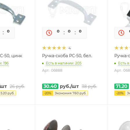
0
0
0
0
0
0
4
С-50, цинк
Ручка-скоба РС-50, бел.
Ручка-с
: 196
Есть в наличии: 205
Есть в
Арт.: 06888
Арт.: 06
/шт
30.40
руб.
/шт
71.20
26
руб.
38
руб.
я
5.20
руб.
-
20
%
Экономия
7.60
руб.
-
20
%
Э