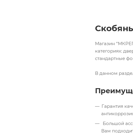
Скобяны
Магазин “МКРЕП”
категориях: две
стандартные фо
В данном разде
Преимуще
Гарантия кач
антикоррози
Большой ассо
Вам подходи