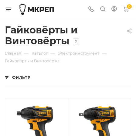
0
Гайковёрты и
Винтовёрты
2
—
—
—
Главная
Каталог
Электроинструмент
Гайковёрты и Винтовёрты
ФИЛЬТР