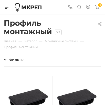
0
Профиль
монтажный
73
—
—
—
Главная
Каталог
Монтажные системы
Профиль монтажный
ФИЛЬТР