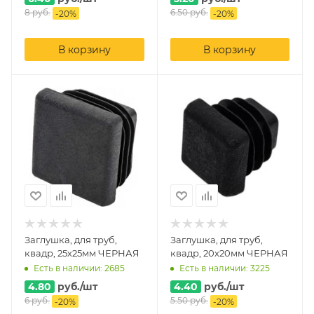
8
руб.
6.50
руб.
-
20
%
-
20
%
В корзину
В корзину
Заглушка, для труб,
Заглушка, для труб,
квадр, 25х25мм ЧЕРНАЯ
квадр, 20х20мм ЧЕРНАЯ
Есть в наличии: 2685
Есть в наличии: 3225
4.80
руб.
/шт
4.40
руб.
/шт
6
руб.
5.50
руб.
-
20
%
-
20
%