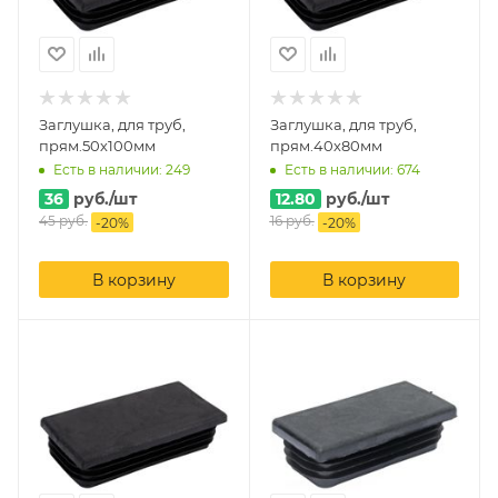
Заглушка, для труб,
Заглушка, для труб,
прям.50х100мм
прям.40х80мм
Есть в наличии: 249
Есть в наличии: 674
36
руб.
/шт
12.80
руб.
/шт
45
руб.
16
руб.
-
20
%
-
20
%
В корзину
В корзину