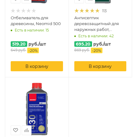
113
Отбеливатель для
Антисептик
древесины, Neomid 500
деревозащитный для
наружных работ,
Есть в наличии: 15
Neomid 440
Есть в наличии: 42
519.20
руб.
/шт
695.20
руб.
/шт
649
руб.
869
руб.
-
20
%
-
20
%
В корзину
В корзину