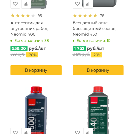
95
78
Антисептик для
Бесцветный огне-
внутренних работ,
биозащитный состав,
Neomid 400
Neomid 450
Есть в наличии: 38
Есть в наличии: 10
559.20
руб.
/шт
1 752
руб.
/шт
699
руб.
2 190
руб.
-
20
%
-
20
%
В корзину
В корзину