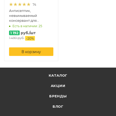
74
Антисептик,
невымываемый
консервант для
древесины, Neomid 430
Есть в наличии: 25
1 192
руб.
/шт
1 490
руб.
-
20
%
В корзину
КАТАЛОГ
АКЦИИ
БРЕНДЫ
БЛОГ