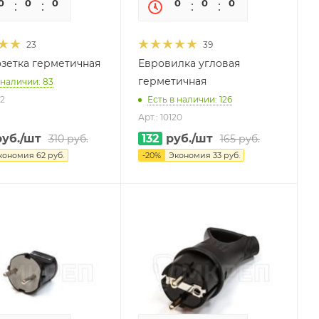
0
0
0
0
0
0
0
0
23
39
зетка герметичная
Евровилка угловая
герметичная
 наличии: 83
22
Есть в наличии: 126
Арт.: 10120
уб.
/шт
132
руб.
/шт
310
руб.
165
руб.
кономия
62
руб.
-
20
%
Экономия
33
руб.