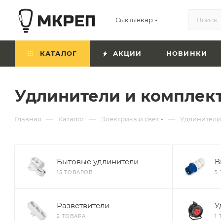
Сыктывкар
КАТАЛОГ
АКЦИИ
НОВИНКИ
Удлинители и компле
—
—
—
Главная
Каталог
Электрика и свет
Удлинители
Бытовые удлинители
В
15 ТОВАРОВ
5
Разветвители
У
2 ТОВАРА
1