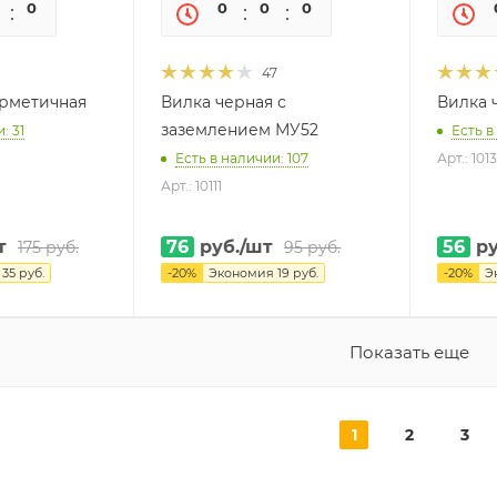
0
0
0
0
0
0
47
ерметичная
Вилка черная с
Вилка 
заземлением МУ52
: 31
Есть в
Есть в наличии: 107
Арт.: 101
Арт.: 10111
т
76
руб.
/шт
56
ру
175
руб.
95
руб.
я
35
руб.
-
20
%
Экономия
19
руб.
-
20
%
Э
Показать еще
1
2
3