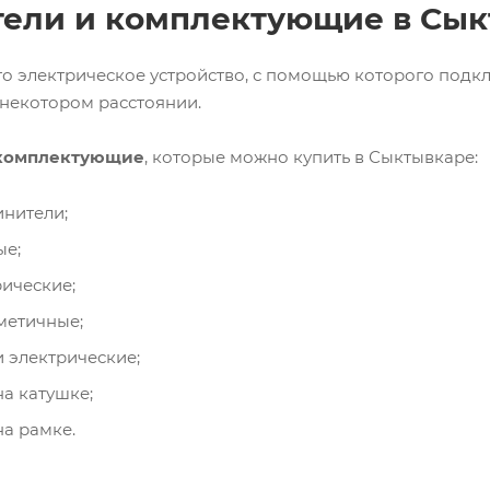
ели и комплектующие в Сык
то электрическое устройство, с помощью которого под
 некотором расстоянии.
 комплектующие
, которые можно купить в Сыктывкаре:
инители;
ые;
ические;
метичные;
 электрические;
а катушке;
а рамке.