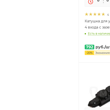
0
0
4
Катушка для 
4 входа с за
Есть в наличии
792
руб.
/ш
-
20
%
Экономи