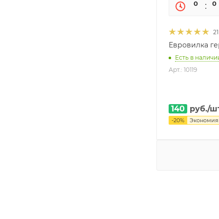
0
0
21
Евровилка г
Есть в наличии
Арт.: 10119
140
руб.
/ш
-
20
%
Экономи