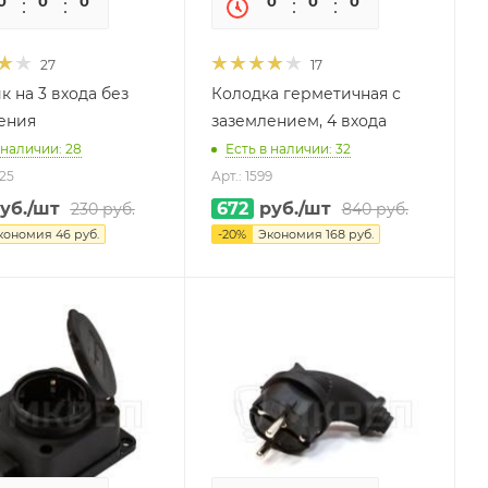
0
0
0
0
0
0
0
0
27
17
к на 3 входа без
Колодка герметичная с
ения
заземлением, 4 входа
 наличии: 28
Есть в наличии: 32
925
Арт.: 1599
уб.
/шт
672
руб.
/шт
230
руб.
840
руб.
кономия
46
руб.
-
20
%
Экономия
168
руб.