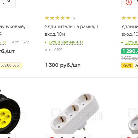
0
0
5
аучуковый, 1
Удлинитель на рамке, 1
Удлини
4
вход, 10м
вход, 1
: 9
Арт.: 1672
Есть в наличии: 13
Есть в
Арт.: 0621
б.
/шт
1 290
1 613
ру
1 300
руб.
/шт
я
562.60
руб.
-
20
%
Э