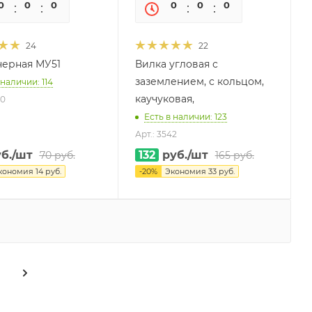
0
0
0
0
0
0
0
0
24
22
черная МУ51
Вилка угловая с
заземлением, с кольцом,
 наличии: 114
каучуковая,
30
Есть в наличии: 123
Арт.: 3542
б.
/шт
132
руб.
/шт
70
руб.
165
руб.
кономия
14
руб.
-
20
%
Экономия
33
руб.