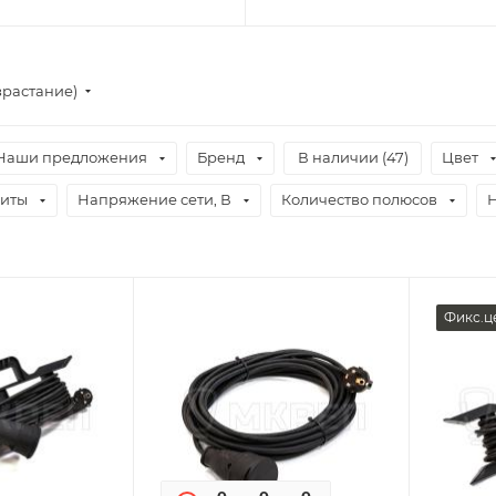
зрастание)
Наши предложения
Бренд
В наличии (
47
)
Цвет
щиты
Напряжение сети, В
Количество полюсов
Н
Фикс.ц