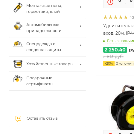
0
0
Монтажная пена,
герметики, клей
10
Автомобильные
Удлинитель к
принадлежности
вход, 20м, IP4
Есть в наличии
Спецодежда и
2 250.40
ру
средства защиты
2 813
руб.
-
20
%
Экономи
Хозяйственные товары
Подарочные
сертификаты
Оставить отзыв