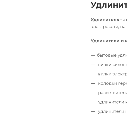
Удлинит
Удлинитель
- э
электросети, на
Удлинители и
бытовые удл
вилки силов
вилки электр
колодки гер
разветвители
удлинители н
удлинители н