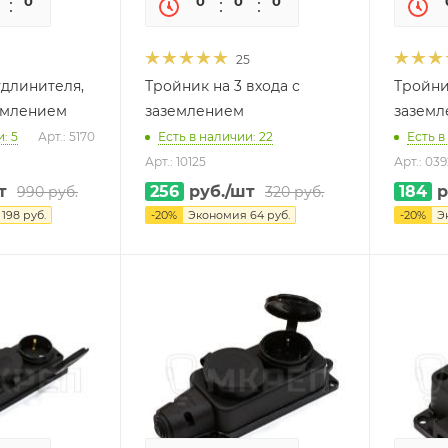
0
0
0
0
0
0
25
удлинителя,
Тройник на 3 входа с
Тройни
землением
заземлением
заземл
: 5
Арт.: 5170
Есть в наличии: 22
Есть в
Арт.: 10125
Арт.: 03
т
256
руб.
/шт
184
р
990
руб.
320
руб.
я
198
руб.
-
20
%
Экономия
64
руб.
-
20
%
Э