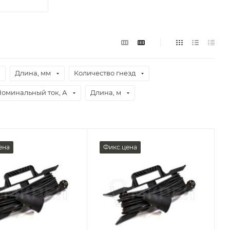
Длина, мм
Количество гнезд
оминальный ток, А
Длина, м
ена
Фикс.цена