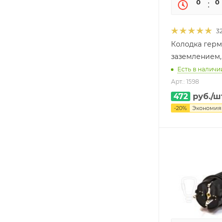
0
0
3
Колодка герм
заземлением,
Есть в наличии
Арт.: 1598
472
руб.
/ш
-
20
%
Экономи