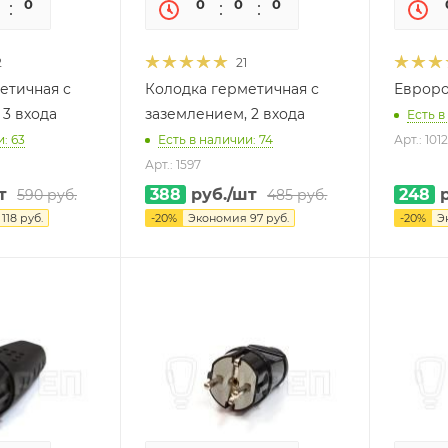
0
0
0
0
0
0
2
21
етичная с
Колодка герметичная с
Евроро
 3 входа
заземлением, 2 входа
Есть в
: 63
Есть в наличии: 74
Арт.: 101
Арт.: 1597
т
388
руб.
/шт
248
р
590
руб.
485
руб.
я
118
руб.
-
20
%
Экономия
97
руб.
-
20
%
Э