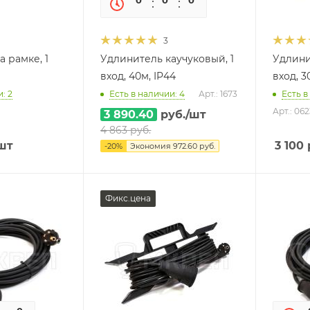
0
0
0
0
3
 рамке, 1
Удлинитель каучуковый, 1
Удлини
вход, 40м, IP44
вход, 3
: 2
Есть в наличии: 4
Арт.: 1673
Есть в
Арт.: 062
3 890.40
руб.
/шт
4 863
руб.
шт
3 100
-
20
%
Экономия
972.60
руб.
Фикс.цена