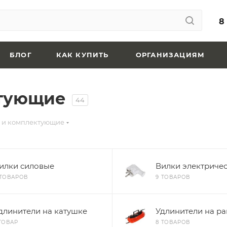
8
БЛОГ
КАК КУПИТЬ
ОРГАНИЗАЦИЯМ
ктующие
44
 и комплектующие
илки силовые
Вилки электриче
 ТОВАРОВ
9 ТОВАРОВ
длинители на катушке
Удлинители на р
 ТОВАР
8 ТОВАРОВ