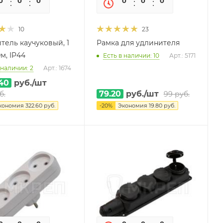
0
0
0
0
0
0
0
0
10
23
тель каучуковый, 1
Рамка для удлинителя
0м, IP44
Есть в наличии: 10
Арт.: 5171
 наличии: 2
Арт.: 1674
.40
руб.
/шт
79.20
руб.
/шт
б.
99
руб.
кономия
322.60
руб.
-
20
%
Экономия
19.80
руб.