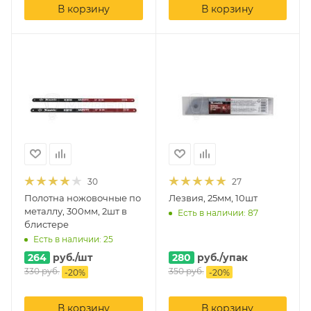
В корзину
В корзину
30
27
Полотна ножовочные по
Лезвия, 25мм, 10шт
металлу, 300мм, 2шт в
Есть в наличии: 87
блистере
Есть в наличии: 25
264
руб.
/шт
280
руб.
/упак
330
руб.
350
руб.
-
20
%
-
20
%
В корзину
В корзину