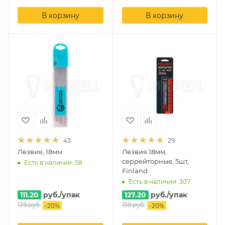
В корзину
В корзину
43
29
Лезвия, 18мм
Лезвия 18мм,
серрейторные, 5шт,
Есть в наличии: 58
Finland
Есть в наличии: 307
111.20
руб.
/упак
127.20
руб.
/упак
139
руб.
159
руб.
-
20
%
-
20
%