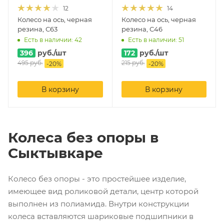
12
14
Колесо на ось, черная
Колесо на ось, черная
резина, С63
резина, С46
Есть в наличии: 42
Есть в наличии: 51
396
руб.
/шт
172
руб.
/шт
495
руб.
215
руб.
-
20
%
-
20
%
В корзину
В корзину
Колеса без опоры в
Сыктывкаре
Колесо без опоры - это простейшее изделие,
имеющее вид роликовой детали, центр которой
выполнен из полиамида. Внутри конструкции
колеса вставляются шариковые подшипники в