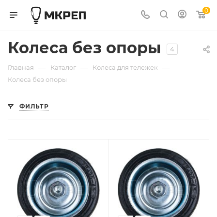
0
Колеса без опоры
4
—
—
—
Главная
Каталог
Колеса для тележек
Колеса без опоры
ФИЛЬТР