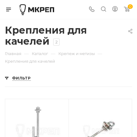
0
Крепления для
качелей
2
—
—
—
Главная
Каталог
Крепеж и метизы
Крепления для качелей
ФИЛЬТР